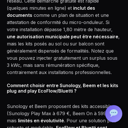
réseau. Cette démarche gratuite est rapide
(quelques minutes en ligne) et
inclut des
documents
comme un plan de situation et une
attestation de conformité du micro-onduleur. Si
votre installation dépasse 1,80 mètre de hauteur,
une autorisation municipale peut être nécessaire
,
mais les kits posés au sol ou sur balcon sont
généralement dispensés de formalités. Notez que
vous pouvez injecter gratuitement un surplus sous
3 kWc, mais sans rémunération spécifique,
contrairement aux installations professionnelles.
Comment choisir entre Sunology, Beem et les kits
plug and play EcoFlow/Bluetti ?
Sunology et Beem proposent des kits accessibles
(Sunology Play Max à 679 €, Beem On à 599 €),
mais
limités en évolutivité
. Pour une solution plus
robuste et modulable,
EcoFlow et Bluetti sont