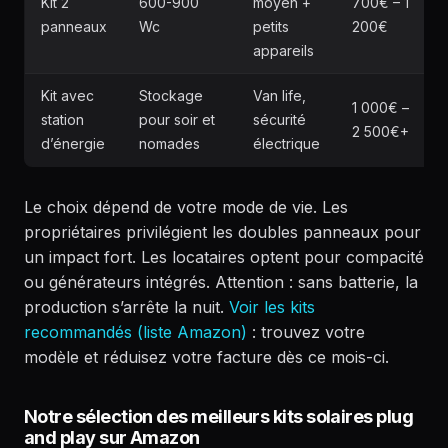
Kit 2
600-900
moyen +
700€ – 1
É
panneaux
Wc
petits
200€
p
appareils
Kit avec
Stockage
Van life,
1 000€ –
station
pour soir et
sécurité
2 500€+
d’énergie
nomades
électrique
Le choix dépend de votre mode de vie. Les
propriétaires privilégient les doubles panneaux pour
un impact fort. Les locataires optent pour compacité
ou générateurs intégrés. Attention : sans batterie, la
production s’arrête la nuit.
Voir les kits
recommandés (liste Amazon)
: trouvez votre
modèle et réduisez votre facture dès ce mois-ci.
Notre sélection des meilleurs kits solaires plug
and play sur Amazon