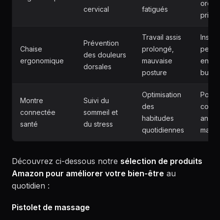
oreill
cervical
fatigués
princi
Travail assis
Install
Prévention
Chaise
prolongé,
perma
des douleurs
ergonomique
mauvaise
en es
dorsales
posture
burea
Optimisation
Porté
Montre
Suivi du
des
contin
connectée
sommeil et
habitudes
analy
santé
du stress
quotidiennes
matin
Découvrez ci-dessous notre
sélection de produits
Amazon pour améliorer votre bien-être
au
quotidien :
Pistolet de massage