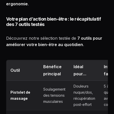
ergonomie
.
Votre plan d’action bien-être : le récapitulatif
des 7 outils testés
Découvrez notre sélection testée de
7 outils pour
améliorer votre bien-être au quotidien
.
Bénéfice
Idéal
Intég
Outil
principal
pour…
facil
Douleurs
5 à 10
Soulagement
Pistolet de
nuque/dos,
quoti
des tensions
massage
récupération
avant 
musculaires
post-effort
couch