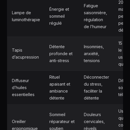
20 mi
Fatigue
Énergie et
matin
Lampe de
saisonnière,
sommeil
penda
luminothérapie
régulation
régulé
petit-
de l’humeur
déjeu
15 min
Détente
Insomnies,
Tapis
le som
profonde et
anxiété,
d’acupression
usag
anti-stress
tensions
quoti
Rituel
Déconnecter
Diffuseur
Diffus
apaisant et
du stress,
d’huiles
soiré
ambiance
faciliter la
essentielles
télétr
détente
détente
Usag
Sommeil
Douleurs
quoti
Oreiller
réparateur et
cervicales,
comm
ergonomique
soutien
réveils