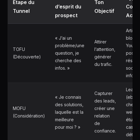
Étape du
Ton
d’esprit du
Conte
Tunnel
Objectif
prospect
Actio
Article
« J’ai un
blog, 
Attirer
problème/une
YouTu
TOFU
l’attention,
question, je
posts
(Découverte)
générer
cherche des
résea
du trafic.
infos. »
sociau
infogr
Lead 
Capturer
« Je connais
(eboo
des leads,
des solutions,
checkli
MOFU
créer une
laquelle est la
webina
(Considération)
relation
meilleure
étude
de
pour moi ? »
cas, g
confiance.
détaill