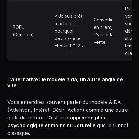
Page 
« Je suis prêt
vente,
Convertir
à acheter,
spécia
BOFU
en client,
pourquoi
démo,
(Décision)
réaliser la
devrais-je te
straté
vente.
choisir TOI ? »
témoi
clients.
L’alternative : le modèle aida, un autre angle de
vue
Vous entendrez souvent parler du modèle AIDA
(Attention, Intérêt, Désir, Action) comme une autre
grille de lecture. C’est une
approche plus
psychologique et moins structurelle
que le tunnel
classique.