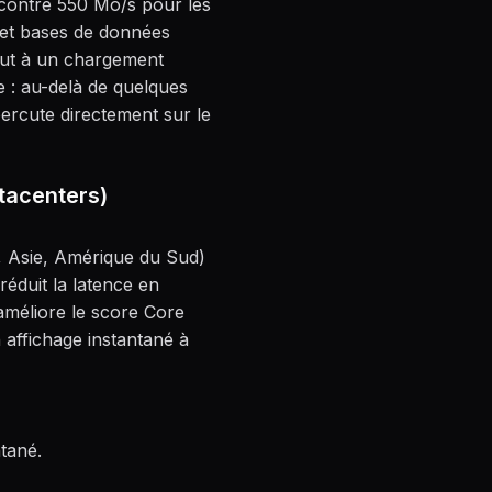
 contre 550 Mo/s pour les
s et bases de données
aut à un chargement
e : au-delà de quelques
percute directement sur le
atacenters)
, Asie, Amérique du Sud)
réduit la latence en
améliore le score Core
 affichage instantané à
tané.