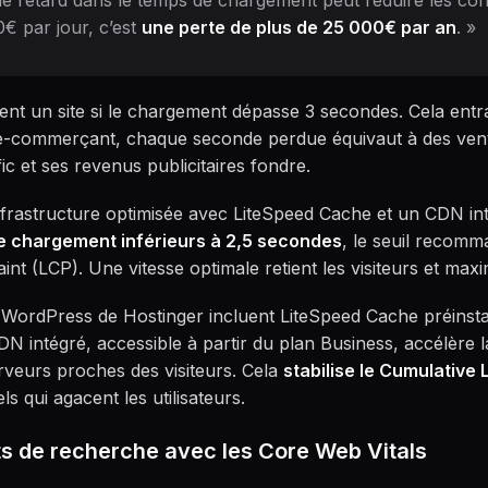
e retard dans le temps de chargement peut réduire les co
0€ par jour, c’est
une perte de plus de 25 000€ par an
. »
ent un site si le chargement dépasse 3 secondes. Cela ent
 e-commerçant, chaque seconde perdue équivaut à des ve
fic et ses revenus publicitaires fondre.
frastructure optimisée avec LiteSpeed Cache et un CDN inté
e chargement inférieurs à 2,5 secondes
, le seuil recom
nt (LCP). Une vitesse optimale retient les visiteurs et maxi
WordPress de Hostinger incluent LiteSpeed Cache préinstal
N intégré, accessible à partir du plan Business, accélère l
rveurs proches des visiteurs. Cela
stabilise le Cumulative 
ls qui agacent les utilisateurs.
ts de recherche avec les Core Web Vitals