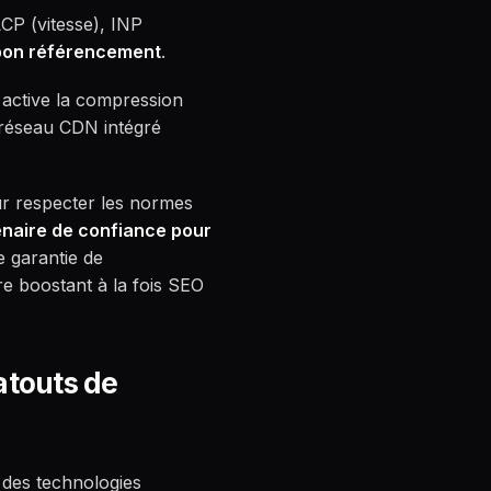
LCP (vitesse), INP
 bon référencement
.
 active la compression
 réseau CDN intégré
ur respecter les normes
naire de confiance pour
e garantie de
e boostant à la fois SEO
atouts de
e des technologies