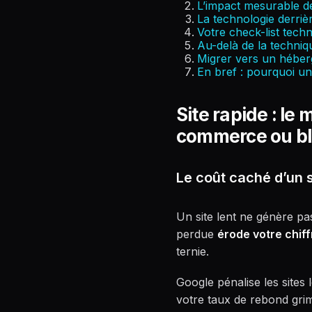
L’impact mesurable de
La technologie derriè
Votre check-list tech
Au-delà de la techniq
Migrer vers un héberg
En bref : pourquoi un
Site rapide : le
commerce ou b
Le coût caché d’un si
Un site lent ne génère pa
perdue
érode votre chiff
ternie.
Google pénalise les sites 
votre taux de rebond gri