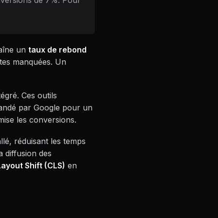
nversions de 7%. Pour
raîne un
taux de rebond
ntes manquées. Un
gré. Ces outils
mandé par Google pour un
mise les conversions.
lé, réduisant les temps
a diffusion des
Layout Shift (CLS)
en