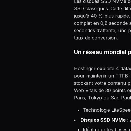
Les disques SSD NVMe de 
SSD classiques. Cette dif
jusqu’à 40 % plus rapide
complet en 0,8 seconde au
secondes d’attente, une pa
taux de conversion.
Un réseau mondial po
Hostinger exploite 4 dat
pour maintenir un TTFB i
stockant votre contenu p
Web Vitals de 30 points e
Paris, Tokyo ou São Pau
Technologie LiteSpee
Disques SSD NVMe
: 
Idéal pour les base