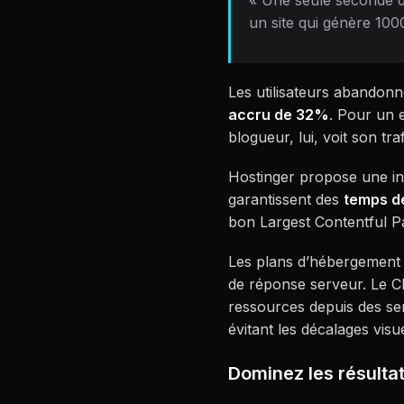
« Une seule seconde d
un site qui génère 100
Les utilisateurs abandonn
accru de 32%
. Pour un
blogueur, lui, voit son tra
Hostinger propose une in
garantissent des
temps d
bon Largest Contentful Pai
Les plans d’hébergement 
de réponse serveur. Le CD
ressources depuis des se
évitant les décalages visue
Dominez les résulta