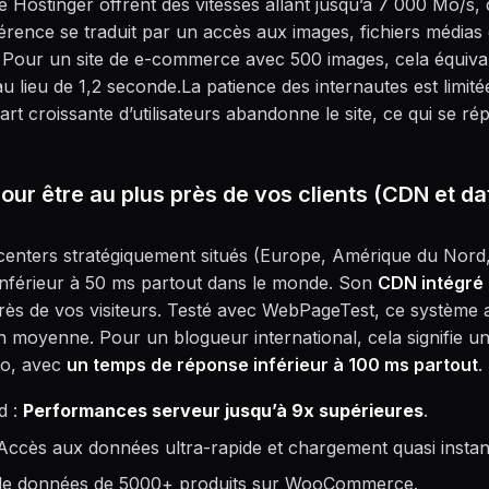
Hostinger offrent des vitesses allant jusqu’à 7 000 Mo/s,
férence se traduit par un accès aux images, fichiers média
. Pour un site de e-commerce avec 500 images, cela équiv
 lieu de 1,2 seconde.La patience des internautes est limité
rt croissante d’utilisateurs abandonne le site, ce qui se ré
ur être au plus près de vos clients (CDN et d
acenters stratégiquement situés (Europe, Amérique du Nord
nférieur à 50 ms partout dans le monde. Son
CDN intégré
rès de vos visiteurs. Testé avec WebPageTest, ce système 
n moyenne. Pour un blogueur international, cela signifie un
lo, avec
un temps de réponse inférieur à 100 ms partout
.
d :
Performances serveur jusqu’à 9x supérieures
.
Accès aux données ultra-rapide et chargement quasi instan
s de données de 5000+ produits sur WooCommerce.