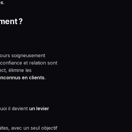
es
.
iment ?
arcours soigneusement
confiance et relation sont
ct, élimine les
inconnus en clients
.
oi il devient
un levier
tes, avec un seul objectif