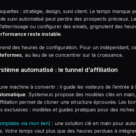
squettes : stratégie, design, suivi client. Le temps manque
e suivi automatisé peut perdre des prospects précieux. Les
tterrissage ou configurer des emails, grignotent des heure
erformance reste instable
.
 prend des heures de configuration. Pour un indépendant, ce
ateformes
, au lieu de se concentrer sur la croissance.
tème automatisé : le tunnel d’affiliation
 une machine à convertir : il guide les visiteurs de l’entrée à
utomatique
. Systeme.io propose des modèles clés en main,
affiliation permet de cloner une structure éprouvée. Les bon
es exclusives : modèles et guides pratiques pour des niches 
emplates via mon lien)
: une solution clé en main pour auto
ie. Votre temps vaut plus que des heures perdues à intégrer