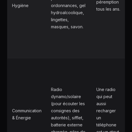
péremption
Hygiène
ordonnances, gel
tous les ans.
hydroalcoolique,
lingettes,
masques, savon.
Radio
Une radio
dynamo/solaire
qui peut
(pour écouter les
aussi
Communication
consignes des
recharger
& Énergie
autorités), sifflet,
un
batterie externe
téléphone
chargée, piles de
est un atout