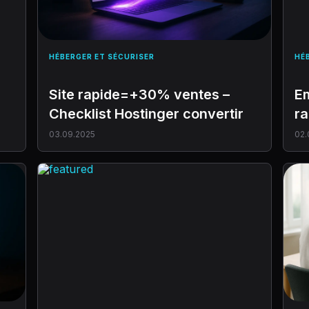
HÉBERGER ET SÉCURISER
HÉ
Site rapide=+30% ventes –
Em
Checklist Hostinger convertir
ra
03.09.2025
02.