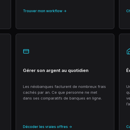
Trouver mon workflow →
Ch
Gérer son argent au quotidien
É
Les néobanques facturent de nombreux frais
Un
cachés par an. Ce que personne ne met
q
dans ses comparatifs de banques en ligne.
ve
l’
Décoder les vraies offres →
Ca