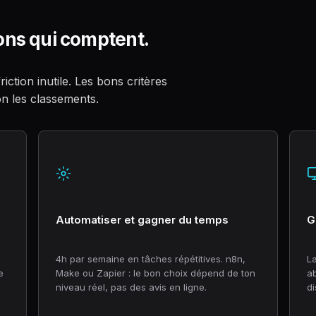
ons qui comptent.
iction inutile. Les bons critères
on les classements.
Automatiser et gagner du temps
G
4h par semaine en tâches répétitives. n8n,
L
e
Make ou Zapier : le bon choix dépend de ton
a
niveau réel, pas des avis en ligne.
di