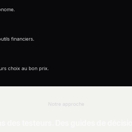
onome.
tils financiers.
rs choix au bon prix.
Notre approche
s des testeurs. Des guides de décisi