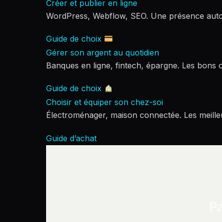
Créer et publier en ligne
WordPress, Webflow, SEO. Une présence aut
Guide de choix
Gérer son argent au quotidien
Banques en ligne, fintech, épargne. Les bons ou
Guide de choix
Choisir et équiper son chez-soi
Électroménager, maison connectée. Les meilleu
Guide d’achat
Pa