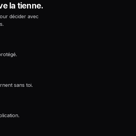
ve la tienne.
pour décider avec
s.
rotégé.
rnent sans toi.
lication.