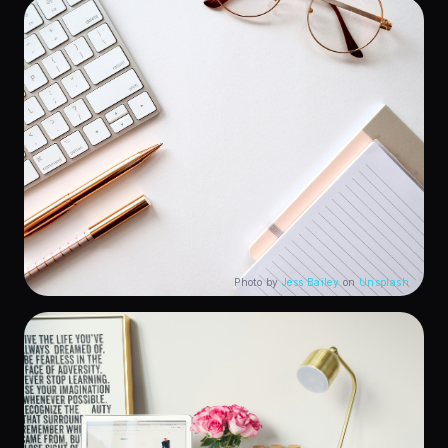
Photo by
Jess Bailey
on
Unsplash